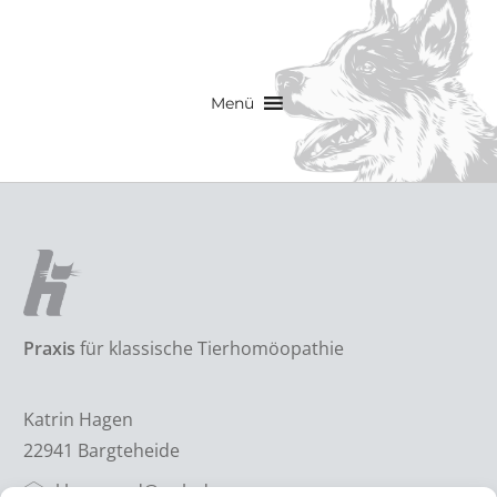
Menü
Praxis
für klassische Tierhomöopathie
Katrin Hagen
22941 Bargteheide
khagen.od@web.de